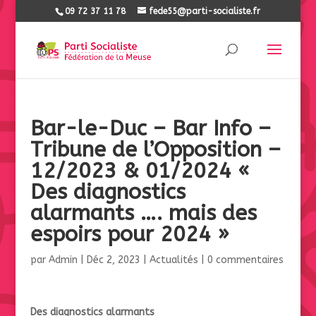
09 72 37 11 78
fede55@parti-socialiste.fr
Bar-le-Duc – Bar Info –
Tribune de l’Opposition –
12/2023 & 01/2024 «
Des diagnostics
alarmants …. mais des
espoirs pour 2024 »
par
Admin
|
Déc 2, 2023
|
Actualités
|
0 commentaires
Des diagnostics alarmants