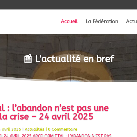
Accueil
La Fédération
Actu
📰 L’actualité en bref
al : l’abandon n’est pas une
la crise – 24 avril 2025
 avril 2025
|
Actualités
| 0 Commentaire
I 24 AVRIL 2025 ARCELORMITTAL : L’ABANDON N’EST PAS