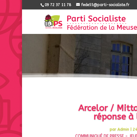
09 72 37 11 78
fede55@parti-socialiste.fr
Arcelor / Mitt
réponse à 
par
Admin
|
24
COMMUNIQUÉ DE PRESSE - JEUD