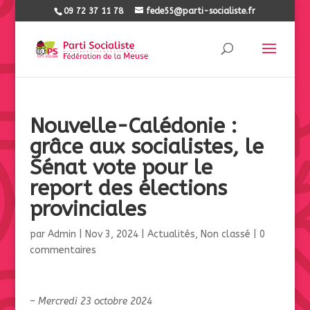
09 72 37 11 78
fede55@parti-socialiste.fr
Nouvelle-Calédonie :
grâce aux socialistes, le
Sénat vote pour le
report des élections
provinciales
par
Admin
|
Nov 3, 2024
|
Actualités
,
Non classé
|
0
commentaires
–
Mercredi 23 octobre 2024